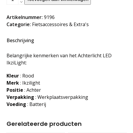
LED
IkziLight
Artikelnummer:
9196
aantal
Categorie:
Fietsaccessoires & Extra's
Beschrijving
Belangrijke kenmerken van het Achterlicht LED
IkziLight:
Kleur
: Rood
Merk
: Ikzilight
Positie
: Achter
Verpakking
:
Werkplaatsverpakking
Voeding
: Batterij
Gerelateerde producten