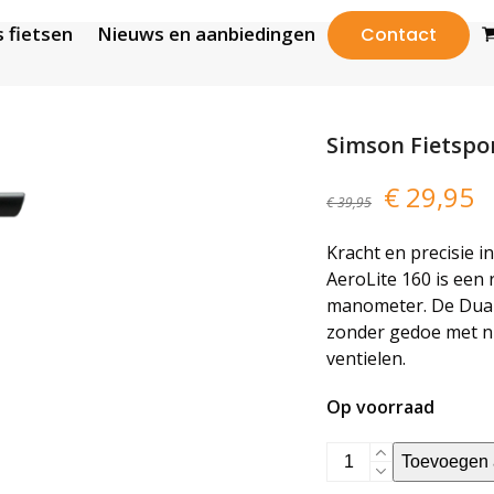
 fietsen
Nieuws en aanbiedingen
Contact
Simson Fietspo
Oorspron
H
€
29,95
€
39,95
prijs
pr
Kracht en precisie 
was:
is
AeroLite 160 is een
manometer. De Dual 
€ 39,95.
€
zonder gedoe met ni
ventielen.
Op voorraad
Simson
Toevoegen 
Fietspomp