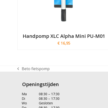
Handpomp XLC Alpha Mini PU-M01
€
16,95
Beto fietspomp
previous
post:
Openingstijden
Ma
08:30 – 17:30
Di
08:30 – 17:30
Wo
Gesloten
Do
08:30 – 17:30