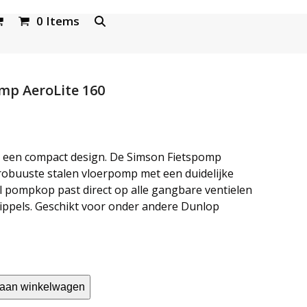
0 Items
mp AeroLite 160
kelijke
uidige
ijs
in een compact design. De Simson Fietspomp
:
 robuuste stalen vloerpomp met een duidelijke
pompkop past direct op alle gangbare ventielen
 29,95.
ppels. Geschikt voor onder andere Dunlop
aan winkelwagen